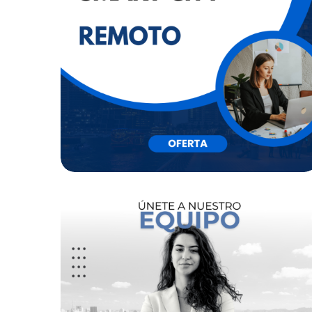
DEVOPS
By
Mb3 Gestión
CONSULTOR/A
SMART CITY Y
TERRITORIOS