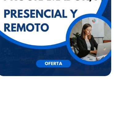
FULL STACK
By
Mb3 Gestión
ANALISTA
PROGRAMADOR/A