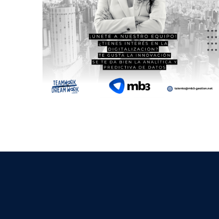
INTELIGENTES
By
Mb3 Gestión
¡ENVÍANOS TU CV!
By
Mb3 Gestión