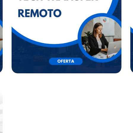
URBANAS
By
Mb3 Gestión
ANALISTA TÉCNICO
TECH TRANSFER