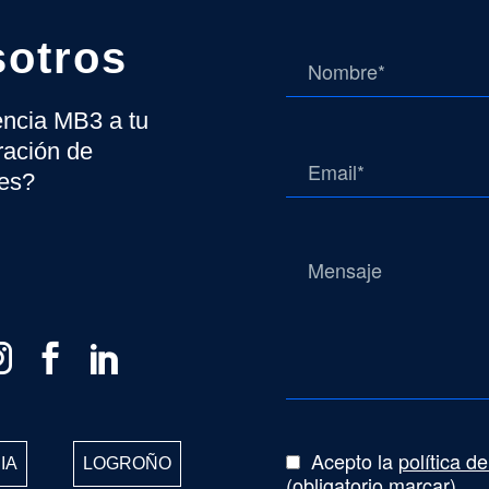
sotros
gencia MB3 a tu
ración de
tes?
Acepto la
política d
IA
LOGROÑO
(obligatorio marcar)