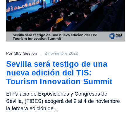
de
una
nueva
edición
del
TIS:
Tourism
Innovation
-
Por Mb3 Gestión
2 noviembre 2022
Summit
Sevilla será testigo de una
nueva edición del TIS:
Tourism Innovation Summit
El Palacio de Exposiciones y Congresos de
Sevilla, (FIBES) acogerá del 2 al 4 de noviembre
la tercera edición de…