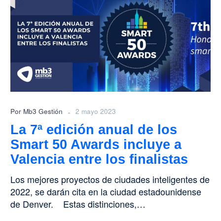
edición
anual
de
los
Smart
50
Awards
incluye
a
-
Por Mb3 Gestión
2 mayo 2023
Valencia
La 7ª edición anual de los
entre
Smart 50 Awards incluye a
los
finalistas
Valencia entre los finalistas
Los mejores proyectos de ciudades inteligentes de
2022, se darán cita en la ciudad estadounidense
de Denver. Estas distinciones,…