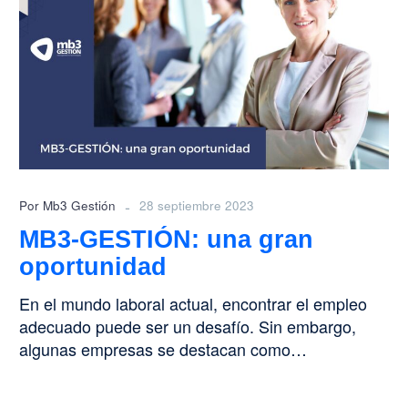
una
gran
oportunidad
-
Por Mb3 Gestión
28 septiembre 2023
MB3-GESTIÓN: una gran
oportunidad
En el mundo laboral actual, encontrar el empleo
adecuado puede ser un desafío. Sin embargo,
algunas empresas se destacan como…