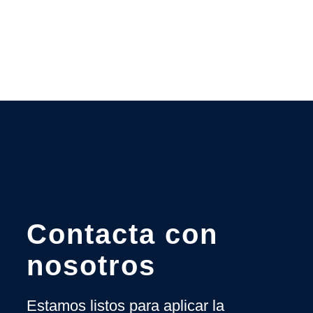
de
AMETIC
Contacta con
nosotros
Estamos listos para aplicar la