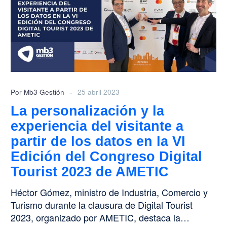
la
experiencia
del
visitante
a
partir
de
los
-
Por Mb3 Gestión
25 abril 2023
datos
La personalización y la
en
experiencia del visitante a
la
VI
partir de los datos en la VI
Edición
Edición del Congreso Digital
del
Tourist 2023 de AMETIC
Congreso
Digital
Héctor Gómez, ministro de Industria, Comercio y
Tourist
Turismo durante la clausura de Digital Tourist
2023
2023, organizado por AMETIC, destaca la…