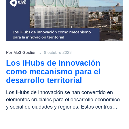
innovación
como
mecanismo
para el
desarrollo territorial
-
Por Mb3 Gestión
9 octubre 2023
Los iHubs de innovación
como mecanismo para el
desarrollo territorial
Los IHubs de Innovación se han convertido en
elementos cruciales para el desarrollo económico
y social de ciudades y regiones. Estos centros…