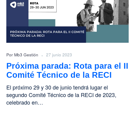
para
el
II
Comité
Técnico
de
la
RECI
-
Por Mb3 Gestión
27 junio 2023
Próxima parada: Rota para el II
Comité Técnico de la RECI
El próximo 29 y 30 de junio tendrá lugar el
segundo Comité Técnico de la RECI de 2023,
celebrado en…