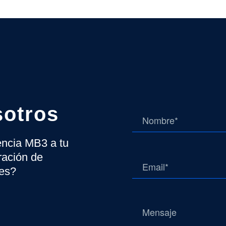
sotros
gencia MB3 a tu
ración de
tes?