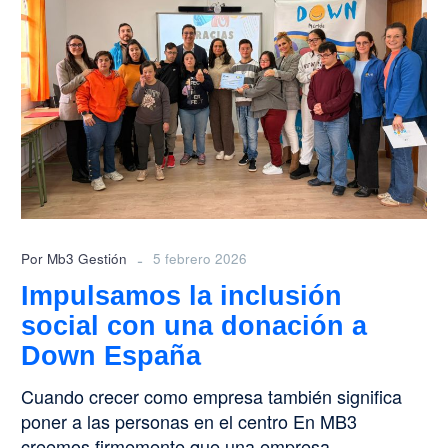
social
con
una
donación
a
Down
España
-
Por Mb3 Gestión
5 febrero 2026
Impulsamos la inclusión
social con una donación a
Down España
Cuando crecer como empresa también significa
poner a las personas en el centro En MB3
creemos firmemente que una empresa…