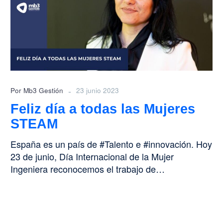
todas
las
Mujeres
STEAM
-
Por Mb3 Gestión
23 junio 2023
Feliz día a todas las Mujeres
STEAM
España es un país de #Talento e #innovación. Hoy
23 de junio, Día Internacional de la Mujer
Ingeniera reconocemos el trabajo de…