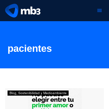
pacientes
TODOS
Blog
Sostenibilidad y Medioambiente
CONTRA
EL