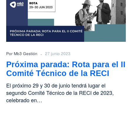
para
el
II
Comité
Técnico
de
la
RECI
-
Por Mb3 Gestión
27 junio 2023
Próxima parada: Rota para el II
Comité Técnico de la RECI
El próximo 29 y 30 de junio tendrá lugar el
segundo Comité Técnico de la RECI de 2023,
celebrado en…