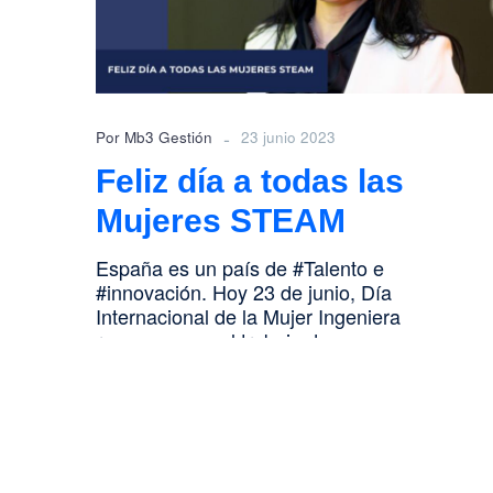
Mujeres
STEAM
-
Por Mb3 Gestión
23 junio 2023
Feliz día a todas las
Mujeres STEAM
España es un país de #Talento e
#innovación. Hoy 23 de junio, Día
Internacional de la Mujer Ingeniera
reconocemos el trabajo de…