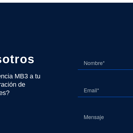
sotros
gencia MB3 a tu
ración de
tes?