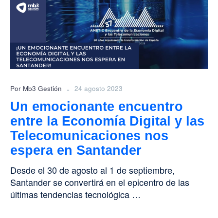
entre
la
Economía
Digital
y
las
Telecomunicaciones
nos
-
Por Mb3 Gestión
24 agosto 2023
espera
Un emocionante encuentro
en
entre la Economía Digital y las
Santander
Telecomunicaciones nos
espera en Santander
Desde el 30 de agosto al 1 de septiembre,
Santander se convertirá en el epicentro de las
últimas tendencias tecnológica …