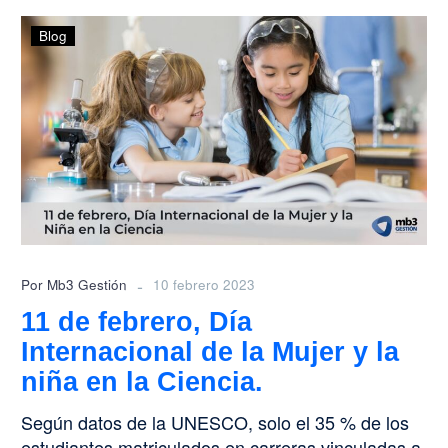
11
Blog
de
febrero,
Día
Internacional
de
la
Mujer
y
la
niña
-
Por Mb3 Gestión
10 febrero 2023
en
11 de febrero, Día
la
Internacional de la Mujer y la
Ciencia.
niña en la Ciencia.
Según datos de la UNESCO, solo el 35 % de los
estudiantes matriculados en carreras vinculadas a