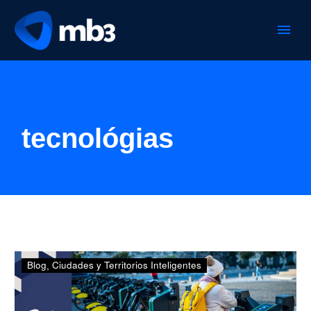
tecnológias
18
Blog
Ciudades y Territorios Inteligentes
Tecnologías
de