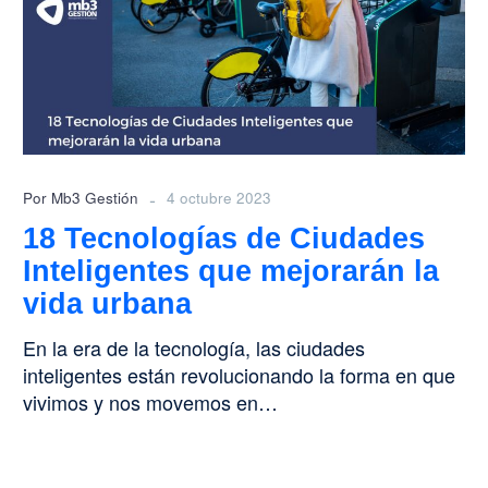
Ciudades
Inteligentes
que
mejorarán
la
vida
urbana
-
Por Mb3 Gestión
4 octubre 2023
18 Tecnologías de Ciudades
Inteligentes que mejorarán la
vida urbana
En la era de la tecnología, las ciudades
inteligentes están revolucionando la forma en que
vivimos y nos movemos en…