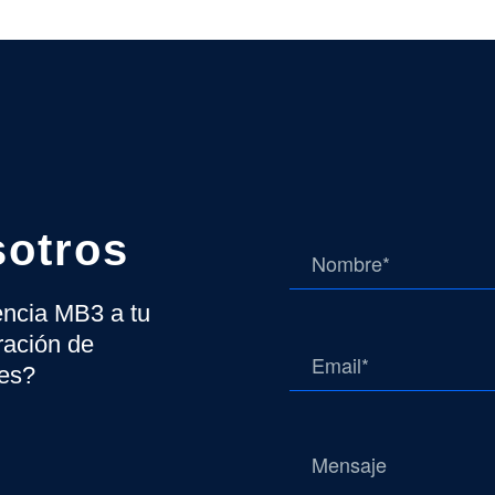
sotros
gencia MB3 a tu
ración de
tes?