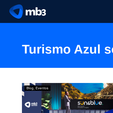
Turismo Azul s
Sun&Blue
Blog
Eventos
Congress
2023:
El
Epicentro