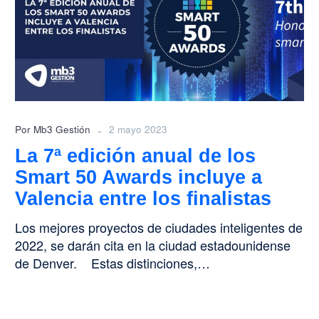
anual
de
los
Smart
50
Awards
incluye
a
-
Por Mb3 Gestión
2 mayo 2023
Valencia
La 7ª edición anual de los
entre
Smart 50 Awards incluye a
los
finalistas
Valencia entre los finalistas
Los mejores proyectos de ciudades inteligentes de
2022, se darán cita en la ciudad estadounidense
de Denver. Estas distinciones,…