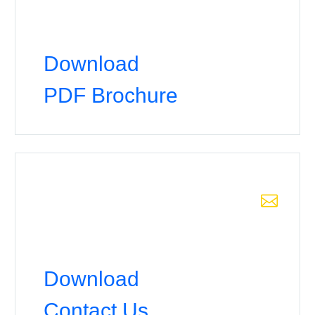
Download
PDF Brochure


Download
Contact Us