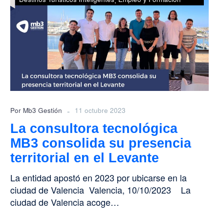
tecnológica
MB3
consolida
su
presencia
territorial
en
el
Levante
-
Por Mb3 Gestión
11 octubre 2023
La consultora tecnológica
MB3 consolida su presencia
territorial en el Levante
La entidad apostó en 2023 por ubicarse en la
ciudad de Valencia Valencia, 10/10/2023 La
ciudad de Valencia acoge…