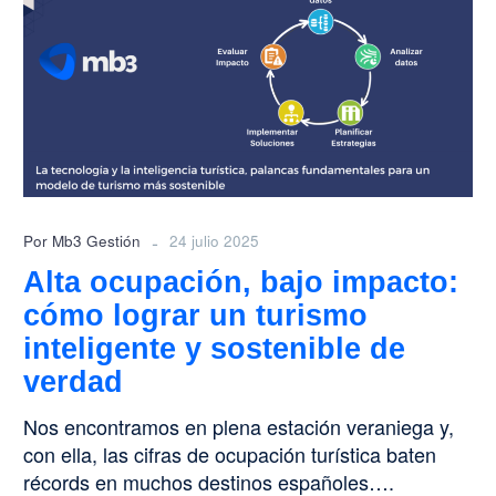
bajo
impacto:
cómo
lograr
un
turismo
inteligente
y
sostenible
-
Por Mb3 Gestión
24 julio 2025
de
Alta ocupación, bajo impacto:
verdad
cómo lograr un turismo
inteligente y sostenible de
verdad
Nos encontramos en plena estación veraniega y,
con ella, las cifras de ocupación turística baten
récords en muchos destinos españoles….