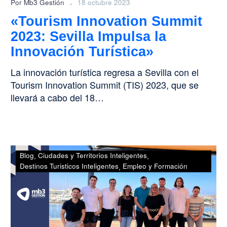
-
Por Mb3 Gestión
18 octubre 2023
«Tourism Innovation Summit
2023: Sevilla Impulsa la
Innovación Turística»
La innovación turística regresa a Sevilla con el
Tourism Innovation Summit (TIS) 2023, que se
llevará a cabo del 18…
La
Blog
Ciudades y Territorios Inteligentes
consultora
Destinos Turisticos Inteligentes
Empleo y Formación
tecnológica
MB3
consolida
su
presencia