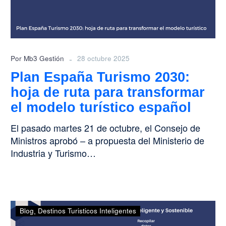
ruta
para
transformar
el
modelo
-
Por Mb3 Gestión
28 octubre 2025
turístico
Plan España Turismo 2030:
español
hoja de ruta para transformar
el modelo turístico español
El pasado martes 21 de octubre, el Consejo de
Ministros aprobó – a propuesta del Ministerio de
Industria y Turismo…
Alta
Blog
Destinos Turisticos Inteligentes
ocupación,