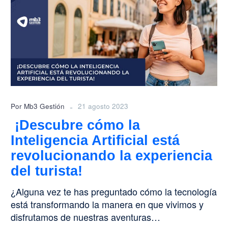
la
Inteligencia
Artificial
está
revolucionando
la
experiencia
del
turista!
-
Por Mb3 Gestión
21 agosto 2023
¡Descubre cómo la
Inteligencia Artificial está
revolucionando la experiencia
del turista!
¿Alguna vez te has preguntado cómo la tecnología
está transformando la manera en que vivimos y
disfrutamos de nuestras aventuras…