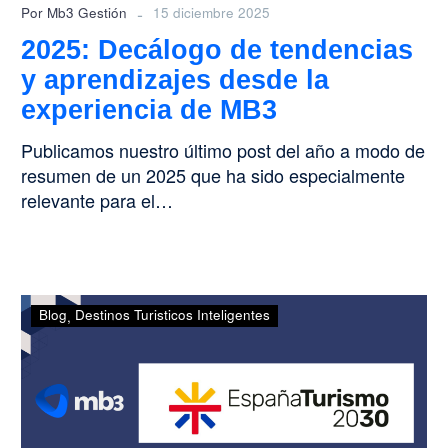
MB3
-
Por Mb3 Gestión
15 diciembre 2025
2025: Decálogo de tendencias
y aprendizajes desde la
experiencia de MB3
Publicamos nuestro último post del año a modo de
resumen de un 2025 que ha sido especialmente
relevante para el…
Plan
Blog
Destinos Turisticos Inteligentes
España
Turismo
2030:
hoja
de