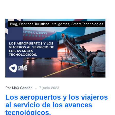
Los
Blog
Destinos Turisticos Inteligentes
Smart Technologies
aeropuertos
y
los
viajeros
al
servicio
de
los
avances
tecnológicos.
-
Por Mb3 Gestión
7 junio 2023
Los aeropuertos y los viajeros
al servicio de los avances
tecnológicos.