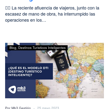
👩‍✈️ La reciente afluencia de viajeros, junto con la
escasez de mano de obra, ha interrumpido las
operaciones en los…
¿Qué
Blog
Destinos Turisticos Inteligentes
es
el
modelo
DTI
(Destino
Turístico
Inteligente)?
-
Por Mb3 Gestión
25 mayo 2023