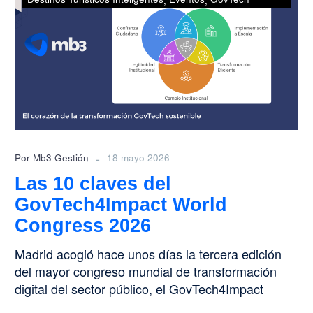
claves
del
GovTech4Impact
World
Congress
2026
-
Por Mb3 Gestión
18 mayo 2026
Las 10 claves del
GovTech4Impact World
Congress 2026
Madrid acogió hace unos días la tercera edición
del mayor congreso mundial de transformación
digital del sector público, el GovTech4Impact
World Congress (#G4I2026). Se…