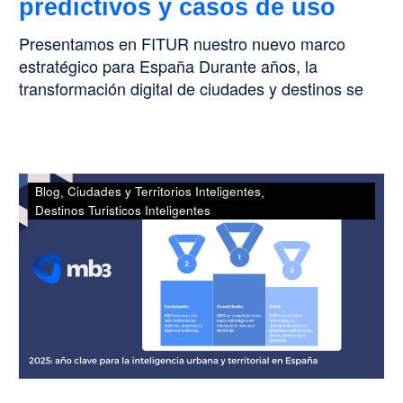
predictivos y casos de uso
Presentamos en FITUR nuestro nuevo marco
estratégico para España Durante años, la
transformación digital de ciudades y destinos se
ha entendido…
2025:
Blog
Ciudades y Territorios Inteligentes
Decálogo
Destinos Turisticos Inteligentes
de
tendencias
y
aprendizajes
desde
la
experiencia
de