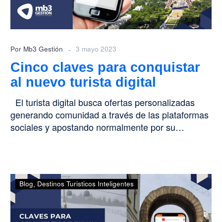
digital
-
Por Mb3 Gestión
3 mayo 2023
Cinco claves para conquistar
al nuevo turista digital
El turista digital busca ofertas personalizadas
generando comunidad a través de las plataformas
sociales y apostando normalmente por su…
Claves
Blog
Destinos Turisticos Inteligentes
para
convertirse
en