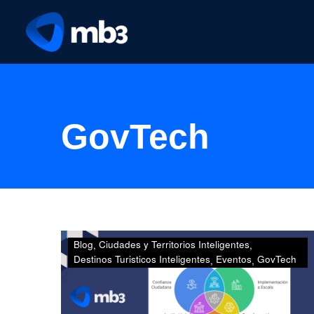
GovTech
Las
Blog
Ciudades y Territorios Inteligentes
10
Destinos Turisticos Inteligentes
Eventos
GovTech
claves
del
GovTech4Impact