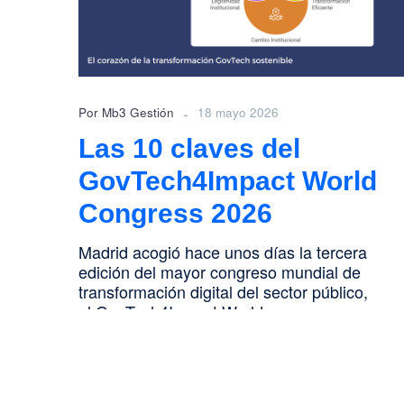
World
Congress
2026
-
Por Mb3 Gestión
18 mayo 2026
Las 10 claves del
GovTech4Impact World
Congress 2026
Madrid acogió hace unos días la tercera
edición del mayor congreso mundial de
transformación digital del sector público,
el GovTech4Impact World
Congress (#G4I2026). Se…