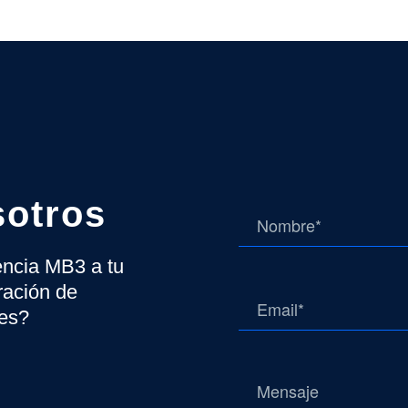
sotros
gencia MB3 a tu
ración de
tes?