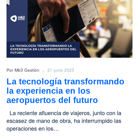
transformando
la
experiencia
en
los
aeropuertos
del
futuro
-
Por Mb3 Gestión
21 junio 2023
La tecnología transformando
la experiencia en los
aeropuertos del futuro
La reciente afluencia de viajeros, junto con la
escasez de mano de obra, ha interrumpido las
operaciones en los…