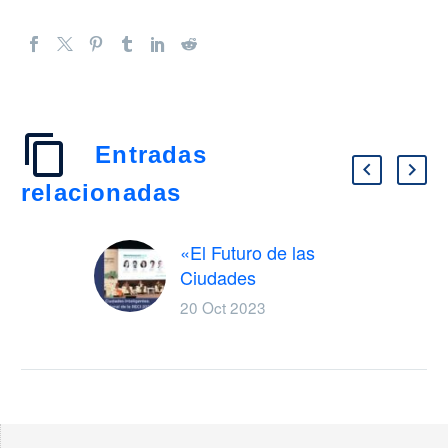
Entradas
relacionadas
«El Futuro de las
Ciudades
Inteligentes:
20 Oct 2023
Congreso
Internacional de la
RECI 2023»
El Congreso
Internacional de la