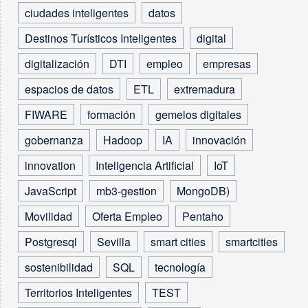
ciudades inteligentes
datos
Destinos Turísticos Inteligentes
digital
digitalización
DTI
empleo
empresas
espacios de datos
ETL
extremadura
FIWARE
formación
gemelos digitales
gobernanza
Hadoop
IA
innovación
innovation
Inteligencia Artificial
IoT
JavaScript
mb3-gestion
MongoDB)
Movilidad
Oferta Empleo
Pentaho
Postgresql
Sevilla
smart cities
smartcities
sostenibilidad
SQL
tecnología
Territorios Inteligentes
TEST