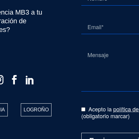
gencia MB3 a tu
ración de
tes?
Acepto la
política d
IA
LOGROÑO
(obligatorio marcar)