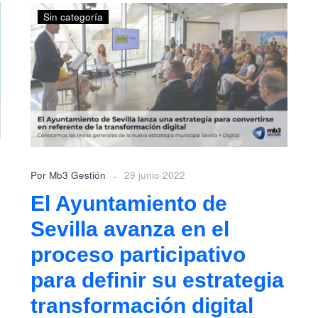
El
Sin categoría
Ayuntamiento
de
Sevilla
avanza
en
el
proceso
participativo
para
definir
-
Por Mb3 Gestión
29 junio 2022
su
estrategia
El Ayuntamiento de
transformación
Sevilla avanza en el
digital
proceso participativo
para definir su estrategia
transformación digital