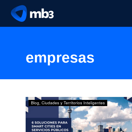
empresas
6
Blog
Ciudades y Territorios Inteligentes
soluciones
para
Smart
Cities