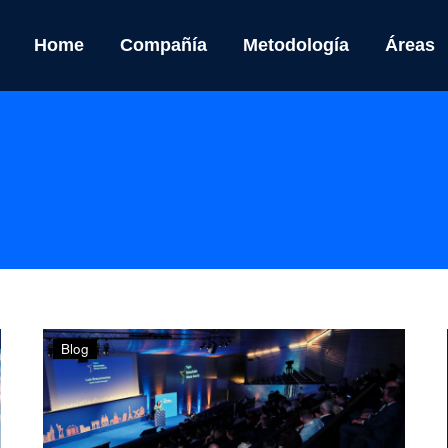
Home
Compañía
Metodología
Áreas
Sevilla
Blog
será
testigo
de
una