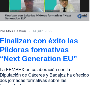
formativas
“Next
Generation
EU”
-
Por Mb3 Gestión
14 julio 2022
Finalizan con éxito las
Píldoras formativas
“Next Generation EU”
La FEMPEX en colaboración con la
Diputación de Cáceres y Badajoz ha ofrecido
dos jornadas formativas sobre las
herramientas de…