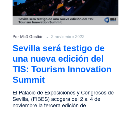
nueva
edición
del
TIS:
Tourism
Innovation
-
Por Mb3 Gestión
2 noviembre 2022
Summit
Sevilla será testigo de
una nueva edición del
TIS: Tourism Innovation
Summit
El Palacio de Exposiciones y Congresos de
Sevilla, (FIBES) acogerá del 2 al 4 de
noviembre la tercera edición de…