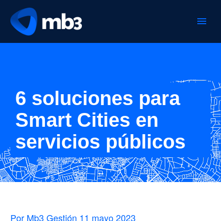
6 soluciones para
Smart Cities en
servicios públicos
Por Mb3 Gestión
11 mayo 2023