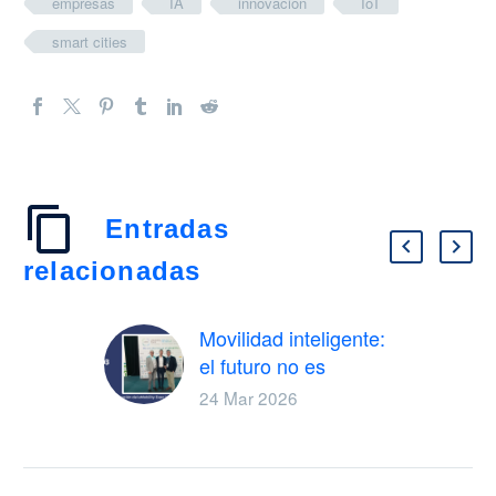
empresas
IA
innovación
IoT
smart cities
Entradas
relacionadas
Movilidad inteligente:
el futuro no es
moverse mejor, sino
24 Mar 2026
decidir mejor
Hace un par de
semanas estuvimos