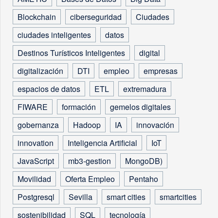
Blockchain
ciberseguridad
Ciudades
ciudades inteligentes
datos
Destinos Turísticos Inteligentes
digital
digitalización
DTI
empleo
empresas
espacios de datos
ETL
extremadura
FIWARE
formación
gemelos digitales
gobernanza
Hadoop
IA
innovación
innovation
Inteligencia Artificial
IoT
JavaScript
mb3-gestion
MongoDB)
Movilidad
Oferta Empleo
Pentaho
Postgresql
Sevilla
smart cities
smartcities
sostenibilidad
SQL
tecnología