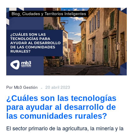
¿Cuáles
Blog
Ciudades y Territorios Inteligentes
son
las
tecnologías
para
ayudar
al
desarrollo
de
las
comunidades
-
Por Mb3 Gestión
20 abril 2023
rurales?
¿Cuáles son las tecnologías
para ayudar al desarrollo de
las comunidades rurales?
El sector primario de la agricultura, la minería y la