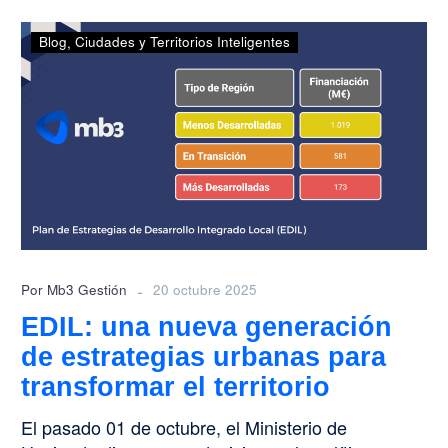
EDIL:
Blog
Ciudades y Territorios Inteligentes
una
nueva
generación
de
estrategias
urbanas
para
transformar
el
territorio
-
Por Mb3 Gestión
20 octubre 2025
EDIL: una nueva generación
de estrategias urbanas para
transformar el territorio
El pasado 01 de octubre, el Ministerio de