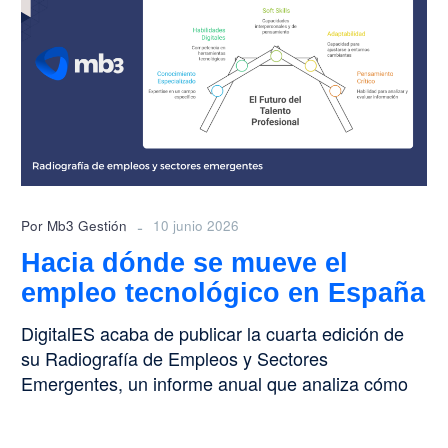
se
mueve
el
empleo
tecnológico
en
España
-
Por Mb3 Gestión
10 junio 2026
Hacia dónde se mueve el
empleo tecnológico en España
DigitalES acaba de publicar la cuarta edición de
su Radiografía de Empleos y Sectores
Emergentes, un informe anual que analiza cómo
evoluciona…