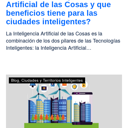
Artificial de las Cosas y que
las
ciudades
beneficios tiene para las
inteligentes?
ciudades inteligentes?
La Inteligencia Artificial de las Cosas es la
combinación de los dos pilares de las Tecnologías
Inteligentes: la Inteligencia Artificial…
8
Blog
Ciudades y Territorios Inteligentes
de
noviembre:
Día
Mundial
del
Urbanismo