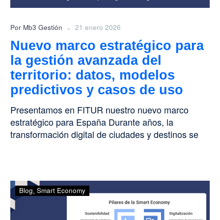
datos,
modelos
-
Por Mb3 Gestión
21 enero 2026
predictivos
Nuevo marco estratégico para
y
la gestión avanzada del
casos
de
territorio: datos, modelos
uso
predictivos y casos de uso
Presentamos en FITUR nuestro nuevo marco
estratégico para España Durante años, la
transformación digital de ciudades y destinos se
ha entendido…
Smart
Blog
Smart Economy
Economy:
la