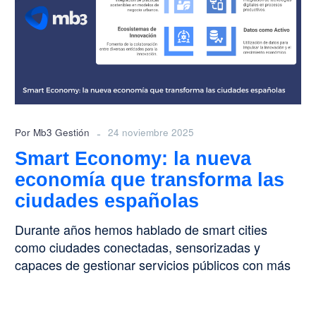
nueva
economía
que
transforma
las
ciudades
españolas
-
Por Mb3 Gestión
24 noviembre 2025
Smart Economy: la nueva
economía que transforma las
ciudades españolas
Durante años hemos hablado de smart cities
como ciudades conectadas, sensorizadas y
capaces de gestionar servicios públicos con más
eficiencia….