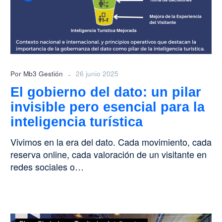
pilar
invisible
pero
esencial
para
la
-
Por Mb3 Gestión
26 junio 2025
inteligencia
El gobierno del dato: un pilar
turística
invisible pero esencial para la
inteligencia turística
Vivimos en la era del dato. Cada movimiento, cada
reserva online, cada valoración de un visitante en
redes sociales o…
¡Todo