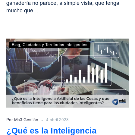
ganadería no parece, a simple vista, que tenga
mucho que…
¿Qué
Blog
Ciudades y Territorios Inteligentes
es
la
Inteligencia
Artificial
de
las
Cosas
y
que
beneficios
-
Por Mb3 Gestión
4 abril 2023
tiene
¿Qué es la Inteligencia
para