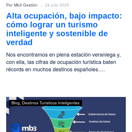
sostenible
-
Por Mb3 Gestión
24 julio 2025
de
Alta ocupación, bajo impacto:
verdad
cómo lograr un turismo
inteligente y sostenible de
verdad
Nos encontramos en plena estación veraniega y,
con ella, las cifras de ocupación turística baten
récords en muchos destinos españoles….
El
Blog
Destinos Turisticos Inteligentes
gobierno
del
dato:
un