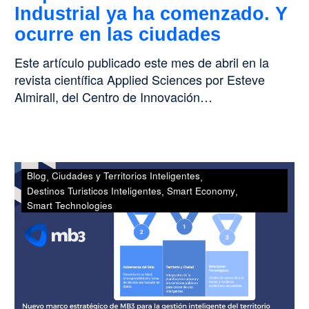
Industrial ya ha comenzado. Y
ocurre en las ciudades
Este artículo publicado este mes de abril en la
revista científica Applied Sciences por Esteve
Almirall, del Centro de Innovación…
Nuevo
Blog
Ciudades y Territorios Inteligentes
marco
Destinos Turisticos Inteligentes
Smart Economy
estratégico
Smart Technologies
para
la
gestión
avanzada
del
territorio: