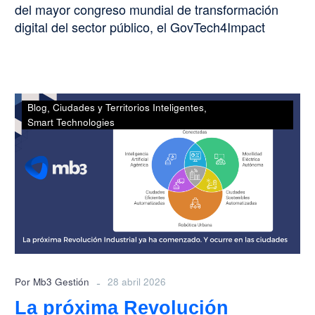
del mayor congreso mundial de transformación
digital del sector público, el GovTech4Impact
World Congress (#G4I2026). Se…
La
Blog
Ciudades y Territorios Inteligentes
próxima
Smart Technologies
Revolución
Industrial
ya
ha
comenzado.
Y
ocurre
en
las
-
Por Mb3 Gestión
28 abril 2026
ciudades
La próxima Revolución