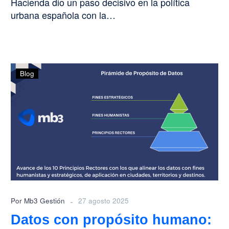
Hacienda dio un paso decisivo en la política
urbana española con la…
Datos
Blog
con
propósito
humano:
avance
de
Decálogo
MB3
-
Por Mb3 Gestión
27 agosto 2025
Datos con propósito humano: