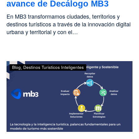
avance de Decálogo MB3
En MB3 transformamos ciudades, territorios y
destinos turísticos a través de la innovación digital
urbana y territorial y con el…
Alta
Blog
Destinos Turisticos Inteligentes
ocupación,
bajo
impacto:
cómo
lograr
un
turismo
inteligente
y