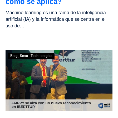
como se aplica?
Machine learning es una rama de la inteligencia
artificial (IA) y la informática que se centra en el
uso de…
JAIPPY
Blog
Smart Technologies
se
alza
con
un
nuevo
reconocimiento
en
IBERTTUR