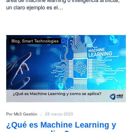
un claro ejemplo es el…
¿Qué
Blog
Smart Technologies
es
Machine
Learning
y
como
se
aplica?
-
Por Mb3 Gestión
28 marzo 2023
¿Qué es Machine Learning y