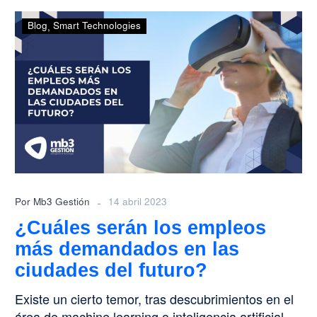
¿Cuáles
Blog
Smart Technologies
serán
los
empleos
más
demandados
en
las
ciudades
del
futuro?
-
Por Mb3 Gestión
14 abril 2023
¿Cuáles serán los empleos
más demandados en las
ciudades del futuro?
Existe un cierto temor, tras descubrimientos en el
área de machine learning o inteligencia artificial,