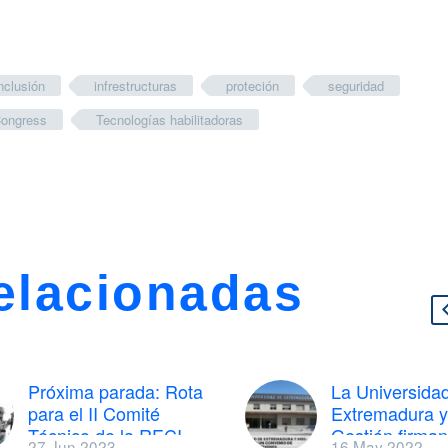
nclusión
infrestructuras
proteción
seguridad
Congress
Tecnologías habilitadoras
elacionadas
Próxima parada: Rota
La Universida
para el II Comité
Extremadura 
Técnico de la RECI
Gestión firman
27 Jun 2023
16 May 2022