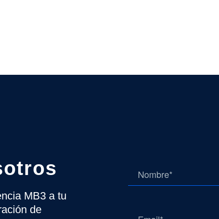
sotros
gencia MB3 a tu
ración de