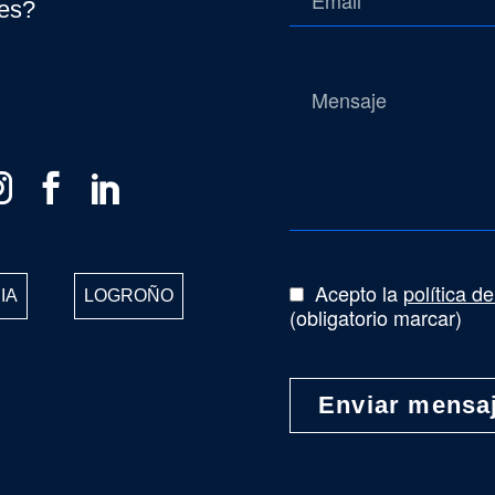
tes?
Acepto la
política d
IA
LOGROÑO
(obligatorio marcar)