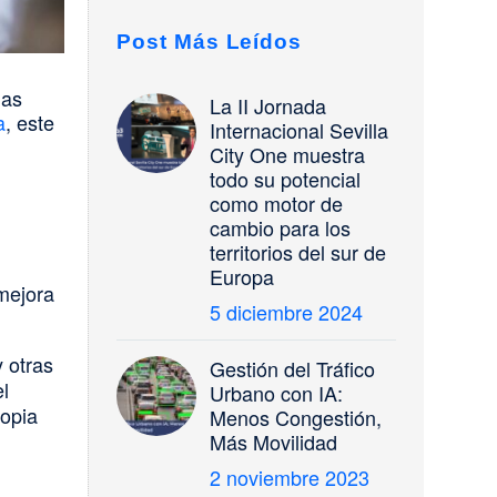
Post Más Leídos
nas
La II Jornada
a
, este
Internacional Sevilla
City One muestra
todo su potencial
como motor de
cambio para los
territorios del sur de
Europa
 mejora
5 diciembre 2024
y otras
Gestión del Tráfico
l
Urbano con IA:
ropia
Menos Congestión,
Más Movilidad
2 noviembre 2023