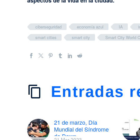
aspectos de la vida en la ciudad.
ciberseguridad
economía azul
IA
i
smart cities
smart city
Smart City World 
Entradas r
21 de marzo, Día
Mundial del Síndrome
de Down
21 Mar 2023