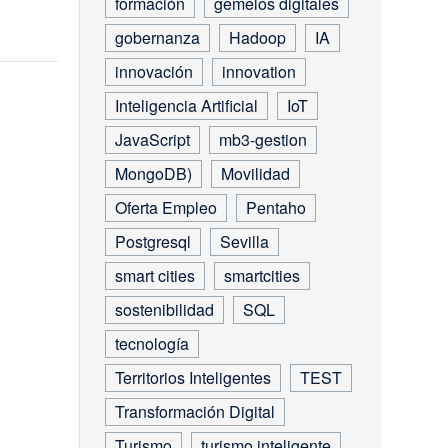
formación
gemelos digitales
ácticas
Las smart cities
son el camino a
gobernanza
Hadoop
IA
d de
seguir para conseguir
innovación
innovation
y MB3-
mejorar la vida de los
ciudadanos, a…
Inteligencia Artificial
IoT
JavaScript
mb3-gestion
MongoDB)
Movilidad
tiene
Oferta Empleo
Pentaho
Postgresql
Sevilla
smart cities
smartcities
sostenibilidad
SQL
tecnología
Territorios Inteligentes
TEST
Transformación Digital
Turismo
turismo inteligente