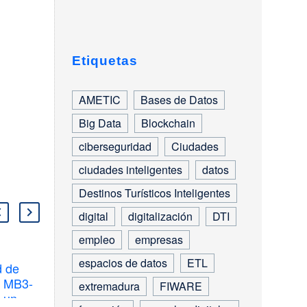
Etiquetas
AMETIC
Bases de Datos
Big Data
Blockchain
ciberseguridad
Ciudades
ciudades inteligentes
datos
Destinos Turísticos Inteligentes
digital
digitalización
DTI
empleo
empresas
espacios de datos
ETL
d de
6 soluciones para
y MB3-
Smart Cities en
extremadura
FIWARE
 un
servicios públicos
11 May 2023