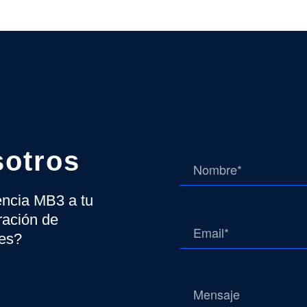
sotros
gencia MB3 a tu
ración de
tes?