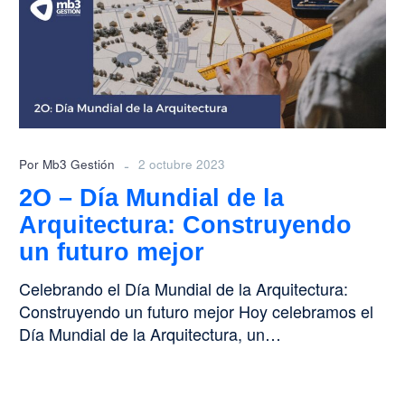
Mundial
de
la
Arquitectura:
Construyendo
un
futuro
mejor
-
Por Mb3 Gestión
2 octubre 2023
2O – Día Mundial de la
Arquitectura: Construyendo
un futuro mejor
Celebrando el Día Mundial de la Arquitectura:
Construyendo un futuro mejor Hoy celebramos el
Día Mundial de la Arquitectura, un…