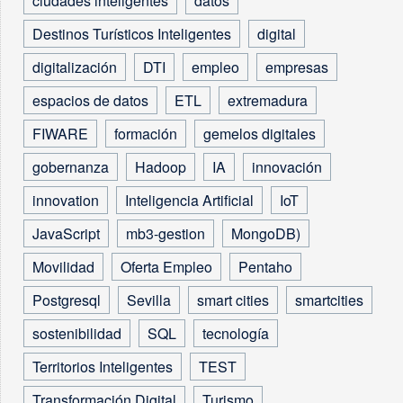
ciudades inteligentes
datos
Destinos Turísticos Inteligentes
digital
digitalización
DTI
empleo
empresas
espacios de datos
ETL
extremadura
FIWARE
formación
gemelos digitales
gobernanza
Hadoop
IA
innovación
innovation
Inteligencia Artificial
IoT
JavaScript
mb3-gestion
MongoDB)
Movilidad
Oferta Empleo
Pentaho
Postgresql
Sevilla
smart cities
smartcities
sostenibilidad
SQL
tecnología
Territorios Inteligentes
TEST
Transformación Digital
Turismo