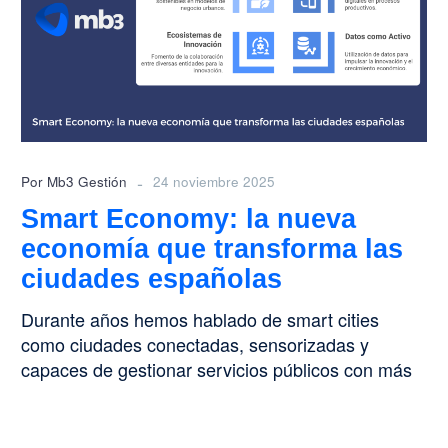
nueva
economía
que
transforma
las
ciudades
españolas
-
Por Mb3 Gestión
24 noviembre 2025
Smart Economy: la nueva
economía que transforma las
ciudades españolas
Durante años hemos hablado de smart cities
como ciudades conectadas, sensorizadas y
capaces de gestionar servicios públicos con más
eficiencia….