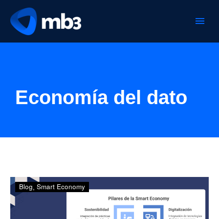
Economía del dato
Smart
Blog
Smart Economy
Economy:
la