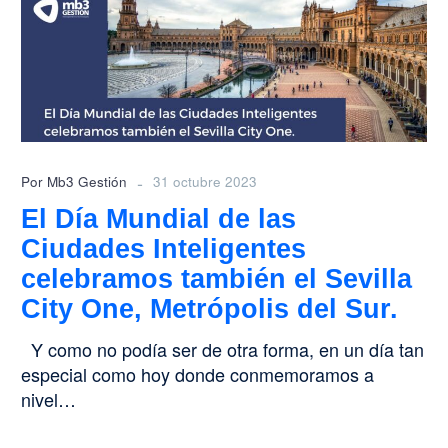
de
las
Ciudades
Inteligentes
celebramos
también
el
Sevilla
-
Por Mb3 Gestión
31 octubre 2023
City
El Día Mundial de las
One,
Ciudades Inteligentes
Metrópolis
del
celebramos también el Sevilla
Sur.
City One, Metrópolis del Sur.
Y como no podía ser de otra forma, en un día tan
especial como hoy donde conmemoramos a
nivel…