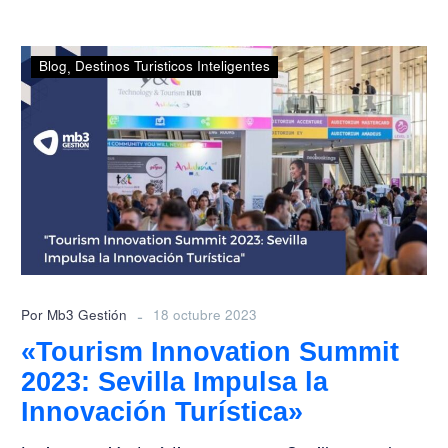
«Tourism
Blog
Destinos Turisticos Inteligentes
Innovation
Summit
2023:
Sevilla
Impulsa
la
Innovación
Turística»
-
Por Mb3 Gestión
18 octubre 2023
«Tourism Innovation Summit
2023: Sevilla Impulsa la
Innovación Turística»