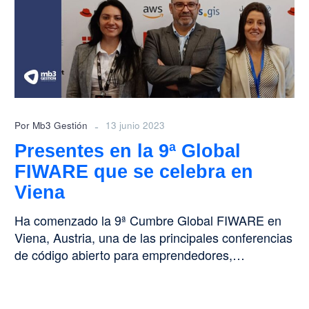
9ª
Global
FIWARE
que
se
celebra
en
Viena
-
Por Mb3 Gestión
13 junio 2023
Presentes en la 9ª Global
FIWARE que se celebra en
Viena
Ha comenzado la 9ª Cumbre Global FIWARE en
Viena, Austria, una de las principales conferencias
de código abierto para emprendedores,…