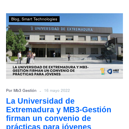
La
Blog
Smart Technologies
Universidad
de
Extremadura
y
MB3-
Gestión
firman
un
convenio
de
-
Por Mb3 Gestión
16 mayo 2022
prácticas
La Universidad de
para
Extremadura y MB3-Gestión
jóvenes
firman un convenio de
prácticas para jóvenes