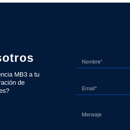
sotros
gencia MB3 a tu
ración de
tes?