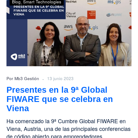
Blog
Smart Technologies
en
la
9ª
Global
FIWARE
que
se
celebra
en
Viena
-
Por Mb3 Gestión
13 junio 2023
Presentes en la 9ª Global
FIWARE que se celebra en
Viena
Ha comenzado la 9ª Cumbre Global FIWARE en
Viena, Austria, una de las principales conferencias
de código abierto para emprendedores,…