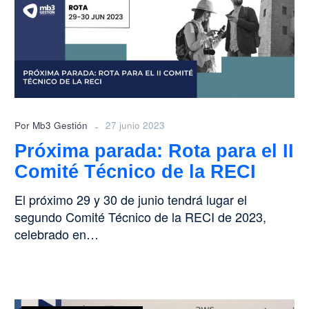
para
el
II
Comité
Técnico
de
la
RECI
-
Por Mb3 Gestión
27 junio 2023
Próxima parada: Rota para el II
Comité Técnico de la RECI
El próximo 29 y 30 de junio tendrá lugar el
segundo Comité Técnico de la RECI de 2023,
celebrado en…
Presentes