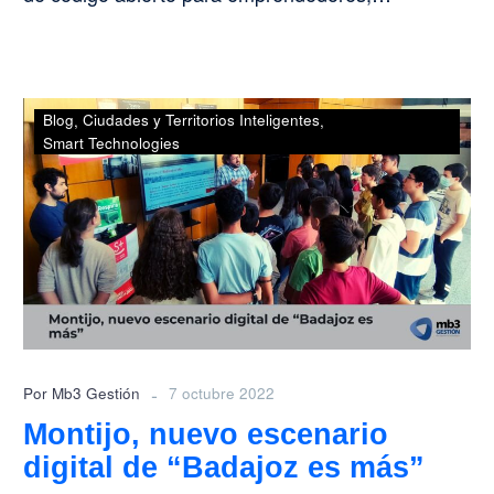
Montijo,
Blog
Ciudades y Territorios Inteligentes
nuevo
Smart Technologies
escenario
digital
de
“Badajoz
es
más”
-
Por Mb3 Gestión
7 octubre 2022
Montijo, nuevo escenario
digital de “Badajoz es más”