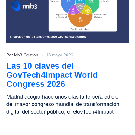
del
GovTech4Impact
World
Congress
2026
-
Por Mb3 Gestión
18 mayo 2026
Las 10 claves del
GovTech4Impact World
Congress 2026
Madrid acogió hace unos días la tercera edición
del mayor congreso mundial de transformación
digital del sector público, el GovTech4Impact
World Congress (#G4I2026). Se…