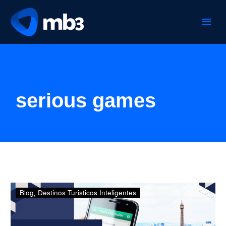
serious games
Cinco
Blog
Destinos Turisticos Inteligentes
claves
para