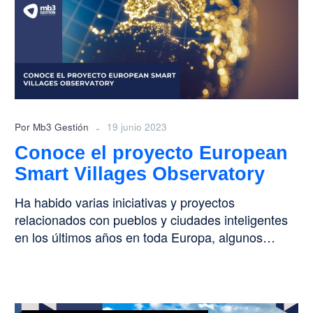
European
Smart
Villages
Observatory
-
Por Mb3 Gestión
19 junio 2023
Conoce el proyecto European
Smart Villages Observatory
Ha habido varias iniciativas y proyectos
relacionados con pueblos y ciudades inteligentes
en los últimos años en toda Europa, algunos…
‘Smart