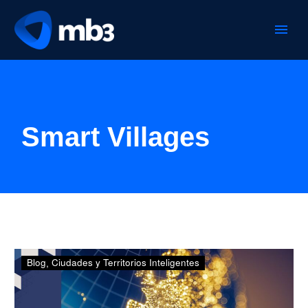
Smart Villages
Conoce
Blog
Ciudades y Territorios Inteligentes
el
proyecto