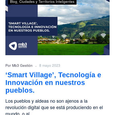
Blog
Ciudades y Territorios Inteligentes
Village’,
Tecnología
e
Innovación
en
nuestros
pueblos.
-
Por Mb3 Gestión
8 mayo 2023
‘Smart Village’, Tecnología e
Innovación en nuestros
pueblos.
Los pueblos y aldeas no son ajenos a la
revolución digital que se está produciendo en el
mundo, o al…