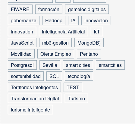
FIWARE
formación
gemelos digitales
gobernanza
Hadoop
IA
innovación
innovation
Inteligencia Artificial
IoT
JavaScript
mb3-gestion
MongoDB)
Movilidad
Oferta Empleo
Pentaho
Postgresql
Sevilla
smart cities
smartcities
sostenibilidad
SQL
tecnología
Territorios Inteligentes
TEST
Transformación Digital
Turismo
turismo inteligente