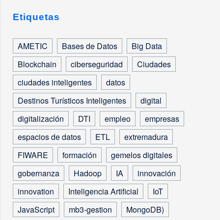
Etiquetas
AMETIC
Bases de Datos
Big Data
Blockchain
ciberseguridad
Ciudades
ciudades inteligentes
datos
Destinos Turísticos Inteligentes
digital
digitalización
DTI
empleo
empresas
espacios de datos
ETL
extremadura
FIWARE
formación
gemelos digitales
gobernanza
Hadoop
IA
innovación
innovation
Inteligencia Artificial
IoT
JavaScript
mb3-gestion
MongoDB)