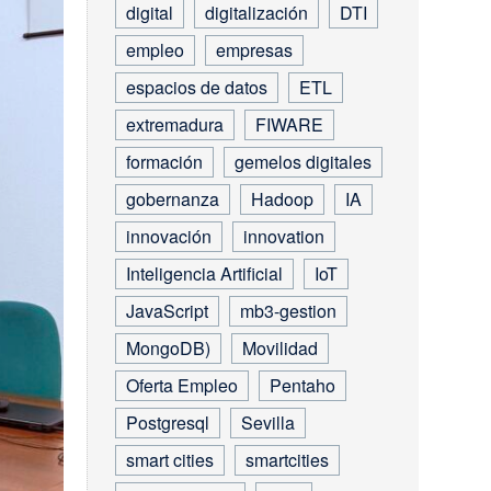
digital
digitalización
DTI
empleo
empresas
espacios de datos
ETL
extremadura
FIWARE
formación
gemelos digitales
gobernanza
Hadoop
IA
innovación
innovation
Inteligencia Artificial
IoT
JavaScript
mb3-gestion
MongoDB)
Movilidad
Oferta Empleo
Pentaho
Postgresql
Sevilla
smart cities
smartcities