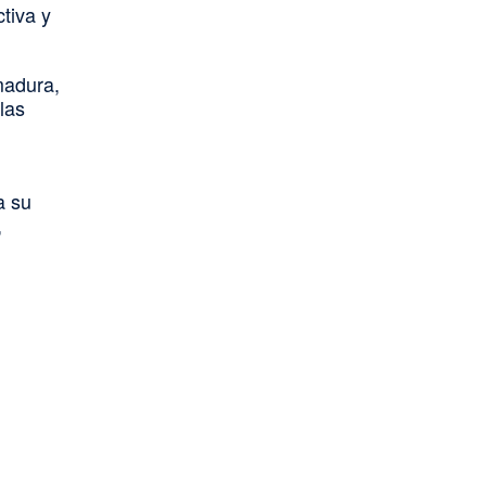
ctiva y
madura,
las
a su
,