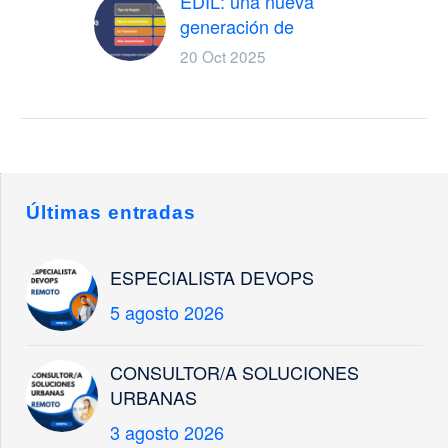
EDIL: una nueva
generación de
estrategias urbanas
20 Oct 2025
para transformar el
territorio
El pasado 01 de
octubre, el Ministerio
de Hacienda dio un
paso decisivo en la
Últimas entradas
política urbana
española con la…
ESPECIALISTA DEVOPS
5 agosto 2026
CONSULTOR/A SOLUCIONES
URBANAS
3 agosto 2026