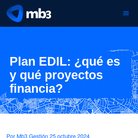
Plan EDIL: ¿qué es
y qué proyectos
financia?
Por Mb3 Gestión
25 octubre 2024