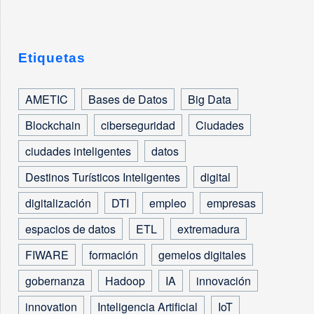
Etiquetas
AMETIC
Bases de Datos
Big Data
Blockchain
ciberseguridad
Ciudades
ciudades inteligentes
datos
Destinos Turísticos Inteligentes
digital
digitalización
DTI
empleo
empresas
espacios de datos
ETL
extremadura
FIWARE
formación
gemelos digitales
gobernanza
Hadoop
IA
innovación
innovation
Inteligencia Artificial
IoT