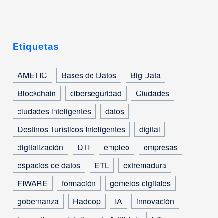
Etiquetas
AMETIC
Bases de Datos
Big Data
Blockchain
ciberseguridad
Ciudades
ciudades inteligentes
datos
Destinos Turísticos Inteligentes
digital
digitalización
DTI
empleo
empresas
espacios de datos
ETL
extremadura
FIWARE
formación
gemelos digitales
gobernanza
Hadoop
IA
innovación