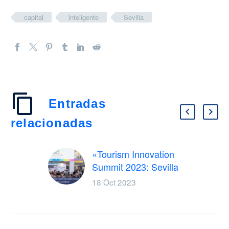
capital
inteligente
Sevilla
Entradas
relacionadas
«Tourism Innovation
Summit 2023: Sevilla
Impulsa la Innovación
18 Oct 2023
Turística»
La innovación
turística regresa a