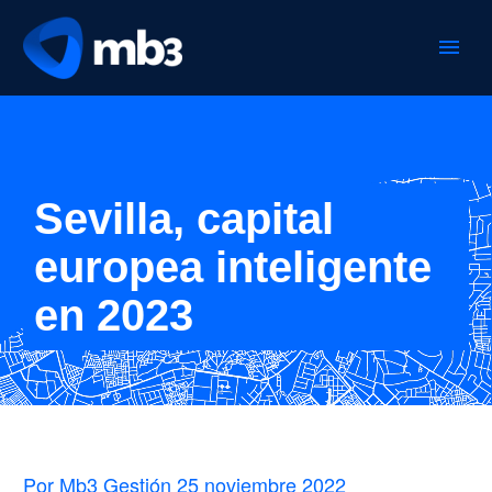
Sevilla, capital
europea inteligente
en 2023
Por Mb3 Gestión
25 noviembre 2022