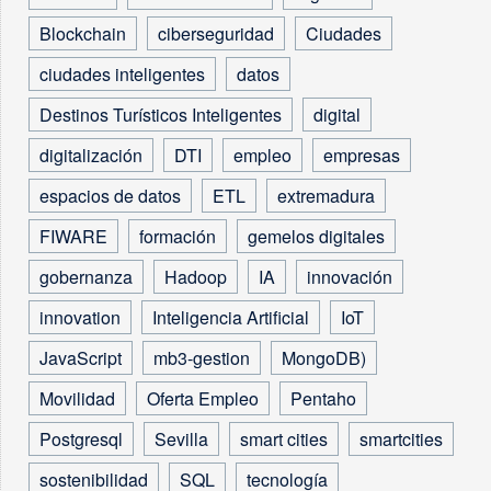
Blockchain
ciberseguridad
Ciudades
ciudades inteligentes
datos
Destinos Turísticos Inteligentes
digital
digitalización
DTI
empleo
empresas
espacios de datos
ETL
extremadura
FIWARE
formación
gemelos digitales
gobernanza
Hadoop
IA
innovación
innovation
Inteligencia Artificial
IoT
JavaScript
mb3-gestion
MongoDB)
Movilidad
Oferta Empleo
Pentaho
Postgresql
Sevilla
smart cities
smartcities
sostenibilidad
SQL
tecnología