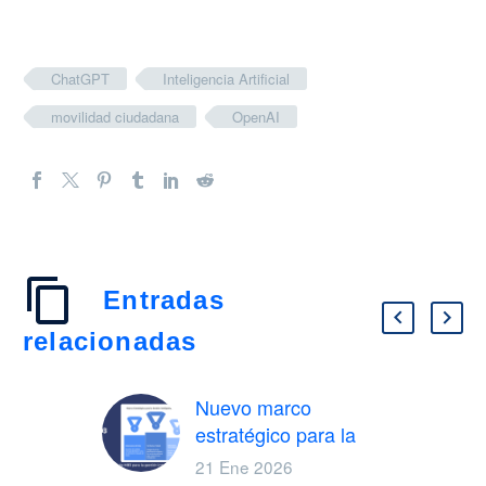
ChatGPT
Inteligencia Artificial
movilidad ciudadana
OpenAI
Entradas
relacionadas
Nuevo marco
estratégico para la
gestión avanzada del
21 Ene 2026