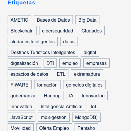
Etiquetas
AMETIC
Bases de Datos
Big Data
Blockchain
ciberseguridad
Ciudades
ciudades inteligentes
datos
Destinos Turísticos Inteligentes
digital
digitalización
DTI
empleo
empresas
espacios de datos
ETL
extremadura
FIWARE
formación
gemelos digitales
gobernanza
Hadoop
IA
innovación
innovation
Inteligencia Artificial
IoT
JavaScript
mb3-gestion
MongoDB)
Movilidad
Oferta Empleo
Pentaho