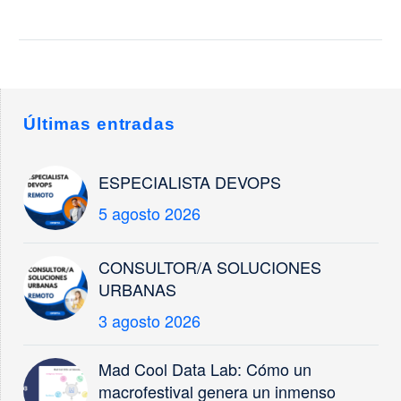
territorio: datos,
modelos predictivos y
casos de uso
Presentamos en
FITUR nuestro nuevo
marco estratégico
Últimas entradas
para España Durante
años, la
transformación digital
ESPECIALISTA DEVOPS
de ciudades y
5 agosto 2026
destinos se ha
entendido…
CONSULTOR/A SOLUCIONES
URBANAS
3 agosto 2026
Mad Cool Data Lab: Cómo un
macrofestival genera un inmenso